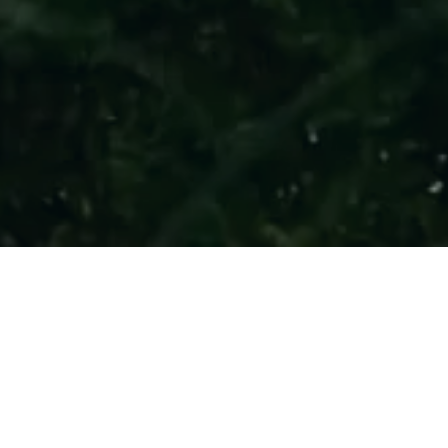
Alors que l’on cél
l’importance du m
actualité dans un
ville natale, la f
imprègne toujours