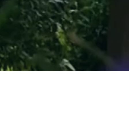
À lire aussi sur :
 de son
, sa
t
e