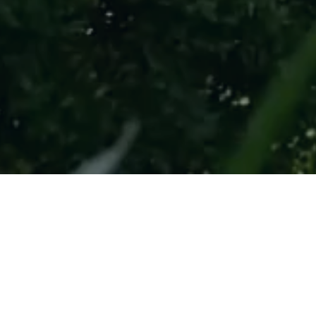
èbre le centenaire de la mort d’Aleksa Šantić,
essage de tolérance du poète n’a rien perdu
e société bosnienne parfois divisée. À Mostar
igure du poète ne laisse personne indifférent e
 la vie culturelle locale. Chacun se réclame d