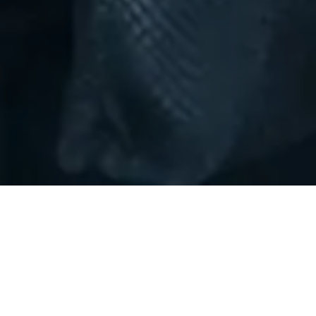
Cet atelier incluait tout ce dont j’avais
besoin à ce moment-la : la rencontre avec
de nouvelles personnes, la traduction et le
voyage. J’avais zéro expérience dans le
journalisme, mais les réunions