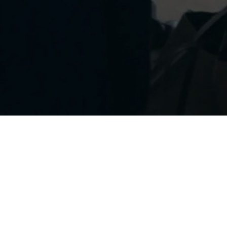
Hana et moi, nous avons vécu dans la
même ville au même moment, mais c’est
ce projet qui nous a permis de nous
rencontrer. Toujours positive, elle a été
d’un grand soutien pour mener à bien
notre reportage. Sa connaissance du pays