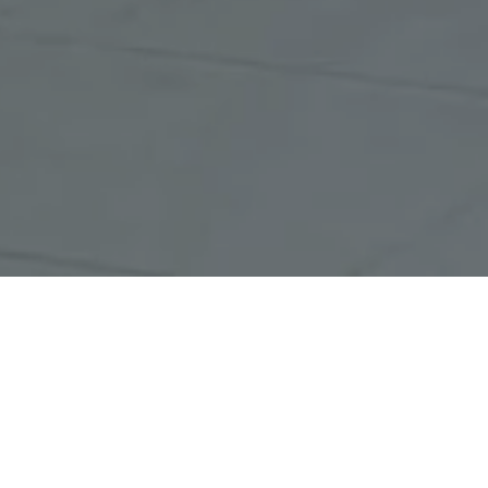
Zahvaljujući posvećenoj organizaciji ovog
projekta, naš posao je uveliko počeo i prije
samog dolaska u Mostar, pa sam imao
osjećaj da dolazim na poznat teren: već
smo razgovarali s potencijalnim